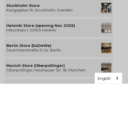
Stockholm Store
Kungsgatan 19, Stockholm, Sweden
Helsinki Store (opening Nov 2026)
Mikonkatu 1, 00100 Helsinki
Berlin Store (KaDeWe)
Tauentzienstraße 21-24, Berlin
Munich Store (Oberpollinger)
Oberpollinger, Neuhauser Str. 18, München
English
Hamburg Store (Alsterhaus)
Jungfernstieg 16-20, 20354 Hamburg
The Luxury of Comfort
We’re a Stockholm-based studio creating versatile and
thoughtfully designed pieces for your everyday