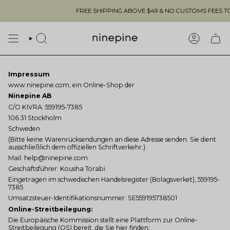
Skip
FREE SHIPPING ABOVE $49 & NO CUSTOMS FEES TO T
to
content
SEARCH
ACCOUN
Impressum
www.ninepine.com, ein Online-Shop der
Ninepine AB
C/O KIVRA: 559195-7385
106 31 Stockholm
Schweden
(Bitte keine Warenrücksendungen an diese Adresse senden. Sie dient
ausschließlich dem offiziellen Schriftverkehr.)
Mail:
help@ninepine.com
Geschäftsführer: Kousha Torabi
Eingetragen im schwedischen Handelsregister (Bolagsverket), 559195-
7385
Umsatzsteuer-Identifikationsnummer: SE559195738501
Online-Streitbeilegung:
Die Europäische Kommission stellt eine Plattform zur Online-
Streitbeilegung (OS) bereit, die Sie hier finden: