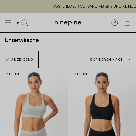
Zum
KOSTENLOSER VERSAND AB 49 $ UND KEINE ZÖLLE 
Inhalt
springen
SUCHE
KONTO
Unterwäsche
Sortieren
ANZEIGEN0
SORTIEREN NACH
nach
NEU IN
NEU IN