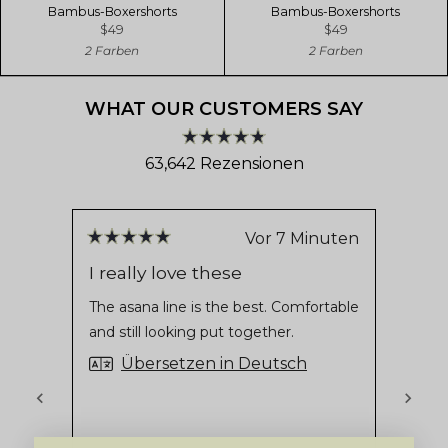
Bambus-Boxershorts
Bambus-Boxershorts
$49
$49
2 Farben
2 Farben
WHAT OUR CUSTOMERS SAY
Mit
63,642
Rezensionen
4.8
von
63,642
5
verifizierte
Sternen
bewertet
Bewertungen
Vor 7 Minuten
Mit
Mit
mit
5
5
I really love these
Grea
von
von
durchschnittlich
5
5
The asana line is the best. Comfortable
Love t
4.8
Sternen
Ster
and still looking put together.
bewertet
bewe
von
5
Übersetzen in Deutsch
Sternen
von
Okendo