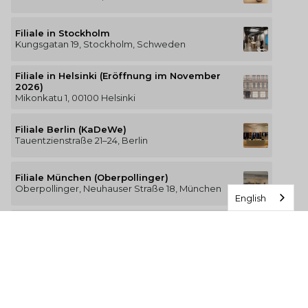
Filiale in Stockholm
Kungsgatan 19, Stockholm, Schweden
Filiale in Helsinki (Eröffnung im November
2026)
Mikonkatu 1, 00100 Helsinki
Filiale Berlin (KaDeWe)
Tauentzienstraße 21–24, Berlin
Filiale München (Oberpollinger)
Oberpollinger, Neuhauser Straße 18, München
English
Filiale Hamburg (Alsterhaus)
Jungfernstieg 16–20, 20354 Hamburg
Der Luxus des Komforts